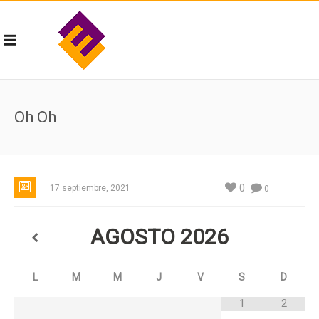
Oh Oh
0
17 septiembre, 2021
0
AGOSTO
2026
L
M
M
J
V
S
D
1
2