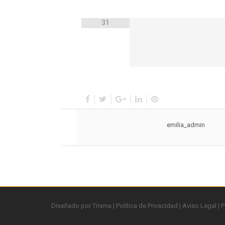
31
emilia_admin
Diseñado por
Trixma
|
Política de Privacidad
|
Aviso Legal
|
P