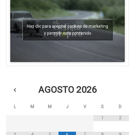
Haz clic para aceptar cookies de marketing
y permitir este contenido
AGOSTO
2026
L
M
M
J
V
S
D
1
2
3
4
5
7
8
9
6