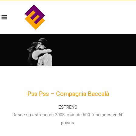
Pss Pss – Compagnia Baccalà
ESTRENO
Desde su estreno en 2008, más de 600 funciones en 50
paises.