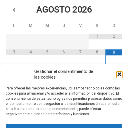
AGOSTO
2026
L
M
M
J
V
S
D
1
2
3
4
5
6
7
8
9
10
11
12
13
14
15
16
Gestionar el consentimiento de
las cookies
17
18
19
20
21
22
23
Para ofrecer las mejores experiencias, utilizamos tecnologías como las
cookies para almacenar y/o acceder a la información del dispositivo. El
consentimiento de estas tecnologías nos permitirá procesar datos como
24
25
26
27
28
29
30
el comportamiento de navegación o las identificaciones únicas en este
sitio. No consentir o retirar el consentimiento, puede afectar
negativamente a ciertas características y funciones.
31