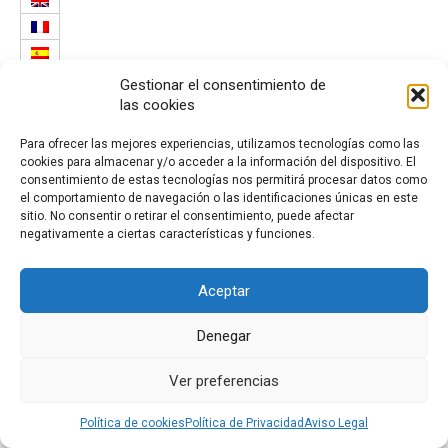
Gestionar el consentimiento de
las cookies
Para ofrecer las mejores experiencias, utilizamos tecnologías como las
cookies para almacenar y/o acceder a la información del dispositivo. El
Diseñado por
Trixma
|
Política de Privacidad
|
Aviso Legal
|
Política de
consentimiento de estas tecnologías nos permitirá procesar datos como
Cookies
el comportamiento de navegación o las identificaciones únicas en este
sitio. No consentir o retirar el consentimiento, puede afectar
negativamente a ciertas características y funciones.
Aceptar
Denegar
Ver preferencias
Política de cookies
Política de Privacidad
Aviso Legal