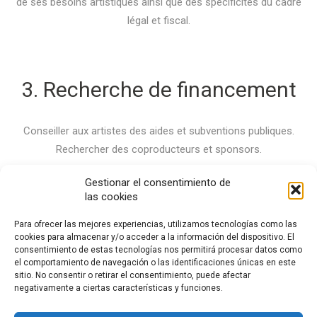
de ses besoins artistiques ainsi que des spécificités du cadre
légal et fiscal.
3. Recherche de financement
Conseiller aux artistes des aides et subventions publiques.
Rechercher des coproducteurs et sponsors.
Gestionar el consentimiento de
4. Diffusion nationale et
las cookies
internationale
Para ofrecer las mejores experiencias, utilizamos tecnologías como las
cookies para almacenar y/o acceder a la información del dispositivo. El
consentimiento de estas tecnologías nos permitirá procesar datos como
Saisons et tournées nationales et internationales. Bénéficier
el comportamiento de navegación o las identificaciones únicas en este
au maximum d’exhibitions en présentant les productions aux
sitio. No consentir o retirar el consentimiento, puede afectar
negativamente a ciertas características y funciones.
différents circuits nationaux ainsi qu’aux festivals Espagnols
et étrangers.