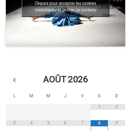
M A T E
from
Cliquez pour accepter les cookies
LASALA
on
statistiques et activer ce contenu
Vimeo
.
AOÛT
2026
L
M
M
J
V
S
D
1
2
3
4
5
6
7
9
8