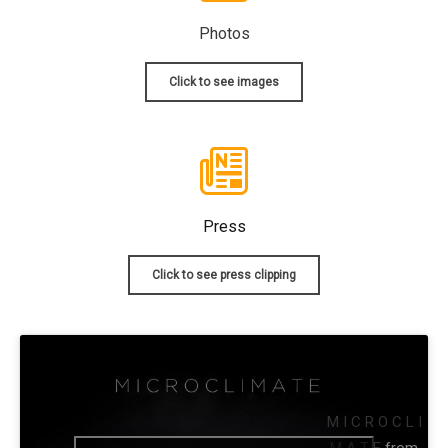
Photos
Click to see images
Press
Click to see press clipping
M I C R O C L I