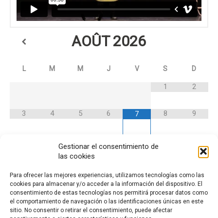
AOÛT
2026
L
M
M
J
V
S
D
1
2
3
4
5
6
8
9
7
10
11
12
13
14
15
16
Gestionar el consentimiento de
las cookies
17
18
19
20
21
22
23
Para ofrecer las mejores experiencias, utilizamos tecnologías como las
cookies para almacenar y/o acceder a la información del dispositivo. El
consentimiento de estas tecnologías nos permitirá procesar datos como
24
25
26
27
28
29
30
el comportamiento de navegación o las identificaciones únicas en este
sitio. No consentir o retirar el consentimiento, puede afectar